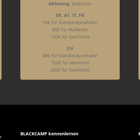
Abholung
: kostenlos
DE, AT, IT, FR
18€ für Standardprodukte
80€ für Markisen
130€ für Dachzelte
CH
48€ für Standardprodukte
150€ für Markisen
200€ für Dachzelte
BLACKCAMP kennenlernen