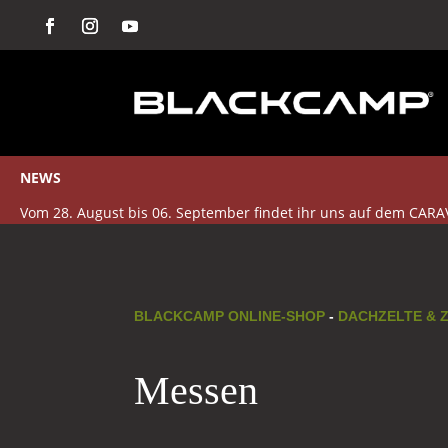
NEWS
Vom 28. August bis 06. September findet ihr uns auf dem CARA
BLACKCAMP ONLINE-SHOP
-
DACHZELTE & 
Messen