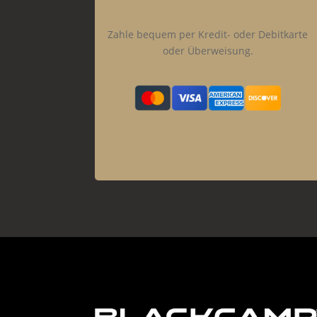
Zahle bequem per Kredit- oder Debitkarte
oder Überweisung.