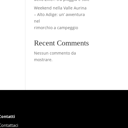
Weekend nella Valle Aurina
– Alto Adige: un’ avventura
nel
rimorchio a campeggio
Recent Comments
Nessun commento da
mostrare.
Contatti
Contattaci