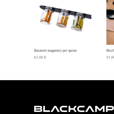
Barattoli magnetici per spezie
Bicch
61,00
€
51,