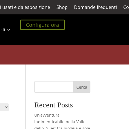
i usati e da esposizione
Shop
Domande frequenti
Co
Configura ora
lli
Cerca
Recent Posts
Un’avventura
indimenticabile nella Valle
dello Ziller: tra pioggia e sole