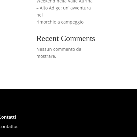
Weekend nella Valle Aurina
– Alto Adige: un’ avventura
nel
rimorchio a campeggio
Recent Comments
Nessun commento da
mostrare.
Contatti
Contattaci