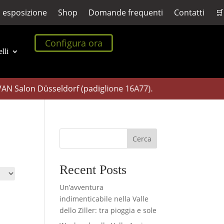
a esposizione
Shop
Domande frequenti
Contatti
🛒
Configura ora
lli
N Salon Düsseldorf (padiglione 16A77).
Cerca
Recent Posts
Un’avventura
indimenticabile nella Valle
dello Ziller: tra pioggia e sole