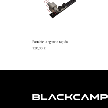
Portabici a sgancio rapido
120,00
€