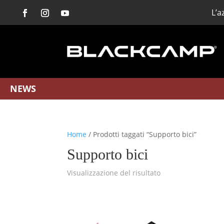
L’
NEWS
Home
/ Prodotti taggati “Supporto bici”
Supporto bici
Visualizzazione del risultato