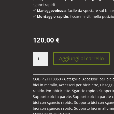
sganci rapidi
✅
Maneggevolezza
: facile da spostare sul bin
✅
Montaggio rapido
: fissare le viti nella posi
120,00
€
Portabici
Aggiungi al carrello
a
sgancio
rapido
quantità
COD:
421110050
Categoria:
Accessori per bicic
bici in metallo
,
Accessori per biciclette
,
Fissaggi
rapido
,
Portabiciclette
,
Sgancio rapido
,
Supporto
Supporto bici a parete
,
Supporto bici a parete 
bici con sgancio rapido
,
Supporto bici con sgan
bici con sgancio rapido
,
Supporto bici in allumi