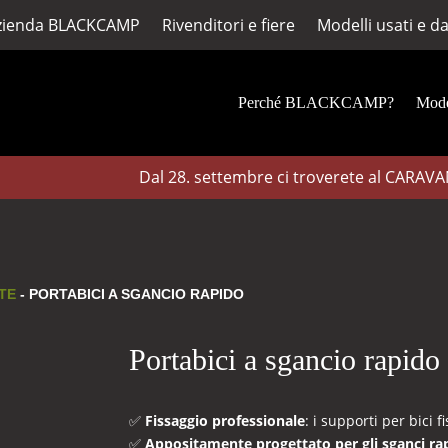
azienda BLACKCAMP
Rivenditori e fiere
Modelli usati e d
Perché BLACKCAMP?
Mode
Dal 28. settembre ci troverete al CARAVAN S
TE
- PORTABICI A SGANCIO RAPIDO
Portabici a sgancio rapido
✅
Fissaggio professionale
: i supporti per bici 
✅
Appositamente progettato per gli sganci rap