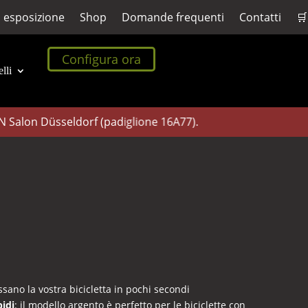
a esposizione
Shop
Domande frequenti
Contatti
🛒
Configura ora
lli
alon Düsseldorf (padiglione 16A77).
fissano la vostra bicicletta in pochi secondi
idi
: il modello argento è perfetto per le biciclette con