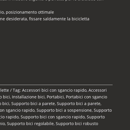
ario, posizionamento ottimale
zione desiderata, fissare saldamente la bicicletta
lette
Tag:
Accessori bici con sgancio rapido
,
Accessori
o bici
,
Installazione bici
,
Portabici
,
Portabici con sgancio
 bici
,
Supporto bici a parete
,
Supporto bici a parete
,
con sgancio rapido
,
Supporto bici a sospensione
,
Supporto
cio rapido
,
Supporto bici con sgancio rapido
,
Supporto
nio
,
Supporto bici regolabile
,
Supporto bici robusto