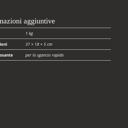
mazioni aggiuntive
1 kg
ioni
37 × 18 × 5 cm
ssante
per lo sgancio rapido