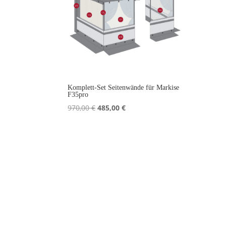
Komplett-Set Seitenwände für Markise
F35pro
Ursprünglicher
Aktueller
970,00
€
485,00
€
Preis
Preis
war:
ist:
970,00 €
485,00 €.