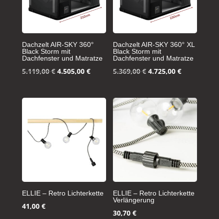
Dachzelt AIR-SKY 360°
Dachzelt AIR-SKY 360° XL
Black Storm mit
Black Storm mit
Dachfenster und Matratze
Dachfenster und Matratze
Ursprünglicher
Aktueller
Ursprünglicher
Aktueller
5.119,00
€
4.505,00
€
5.369,00
€
4.725,00
€
Preis
Preis
Preis
Preis
war:
ist:
war:
ist:
5.119,00 €
4.505,00 €.
5.369,00 €
4.725,00 €.
ELLIE – Retro Lichterkette
ELLIE – Retro Lichterkette
Verlängerung
41,00
€
30,70
€