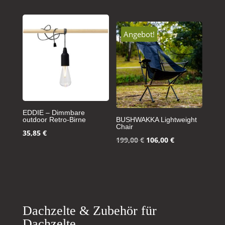
Angebot!
EDDIE – Dimmbare
outdoor Retro-Birne
BUSHWAKKA Lightweight
Chair
35,85
€
Ursprünglicher
Aktueller
199,00
€
106,00
€
Preis
Preis
war:
ist:
199,00 €
106,00 €.
Dachzelte & Zubehör für
Dachzelte