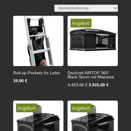
Angebot!
Roll-up-Pockets für Leiter
Dachzelt AIRTOP 360°
Black Storm mit Matratze
39,00
€
Ursprünglicher
Aktueller
4.459,00
€
3.925,00
€
Preis
Preis
war:
ist:
4.459,00 €
3.925,00 €.
Angebot!
Angebot!