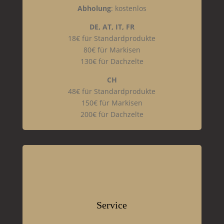
Abholung
: kostenlos
DE, AT, IT, FR
18€ für Standardprodukte
80€ für Markisen
130€ für Dachzelte
CH
48€ für Standardprodukte
150€ für Markisen
200€ für Dachzelte
Service