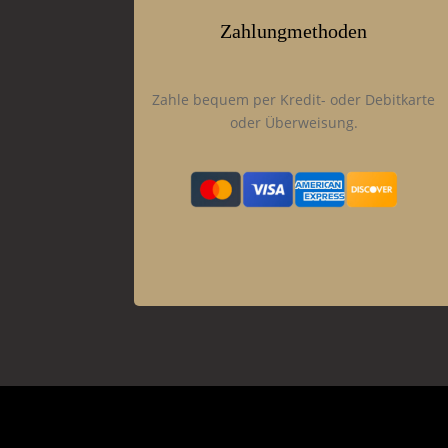
Zahlungmethoden
Zahle bequem per Kredit- oder Debitkarte
oder Überweisung.