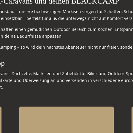
ini-Caravans und deinen BLACKCAMP
usbau – unsere hochwertigen Markisen sorgen für Schatten, Schut
g einsetzbar – perfekt für alle, die unterwegs nicht auf Komfort ve
schaffen einen gemütlichen Outdoor-Bereich zum Kochen, Entspa
an deine Bedürfnisse anpassen.
Camping – so wird dein nächstes Abenteuer nicht nur freier, sond
op
ans, Dachzelte, Markisen und Zubehör für Biker und Outdoor-Spor
itkarte und Überweisung an und versenden in verschiedene europ
t.