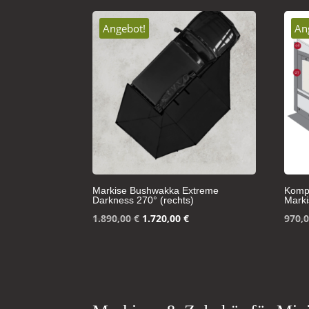
Angebot!
An
Markise Bushwakka Extreme
Kompl
Darkness 270° (rechts)
Mark
Ursprünglicher
Aktueller
1.890,00
€
1.720,00
€
970,
Preis
Preis
war:
ist:
1.890,00 €
1.720,00 €.