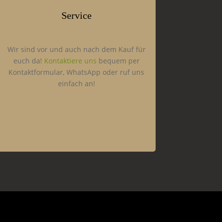
Service
Wir sind vor und auch nach dem Kauf für
euch da!
Kontaktiere uns
bequem per
Kontaktformular, WhatsApp oder ruf uns
einfach an!