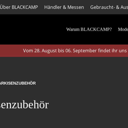
Über BLACKCAMP
Händler & Messen
Gebraucht- & Aus
Warum BLACKCAMP?
Mode
Vom 28. August bis 06. September findet ihr uns au
MARKISENZUBEHÖR
senzubehör