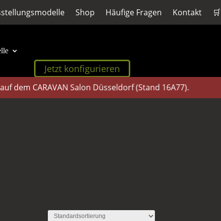
stellungsmodelle
Shop
Häufige Fragen
Kontakt
🛒
lle
Jetzt konfigurieren
f dem CARAVAN Salon Düsseldorf (Stand 16A77).