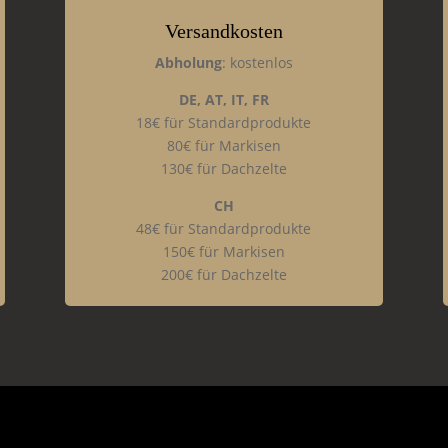
Versandkosten
Abholung
: kostenlos
DE, AT, IT, FR
18€ für Standardprodukte
80€ für Markisen
130€ für Dachzelte
CH
48€ für Standardprodukte
150€ für Markisen
200€ für Dachzelte