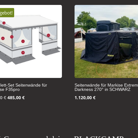
gebot!
ett-Set Seitenwände für
Seitenwände für Markise Extre
ise F35pro
Darkness 270° in SCHWARZ
Ursprünglicher
Aktueller
00
€
485,00
€
1.120,00
€
Preis
Preis
war:
ist:
970,00 €
485,00 €.