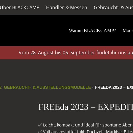
Über BLACKCAMP
Händler & Messen
Gebraucht- & Aus
Warum BLACKCAMP?
Mode
Vom 28. August bis 06. September findet ihr uns auf d
E: GEBRAUCHT- & AUSSTELLUNGSMODELLE
- FREEDA 2023 – E
FREEda 2023 – EXPEDIT
✅ Leicht, kompakt und ideal für spontane Aben
✅ Voll ausgestattet inkl. Dachzelt, Markise, Bike