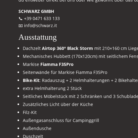
SCHWARZ GMBH
📞 +39 0471 633 133
📧
info@schwarz.it
Ausstattung
Dachzelt
Airtop 360° Black Storm
mit 210×160 cm Lieg
Mechanisches Hubbett (170x120cm) mit seitlichem Fens
Markise
Fiamma F35Pro
Seitenwände für Markise Fiamma F35Pro
Bike‑Kit
: Radauszug + 2 Helmhalterungen + 2 Bikehalte
extra Helmhalterung 2 Stück
Seitliches Möbelstück mit 2 Schränken und 3 Schublad
Zusätzliches Licht über der Küche
Filz-Kit
Außengasanschluss für Campinggrill
Außendusche
Duschzelt