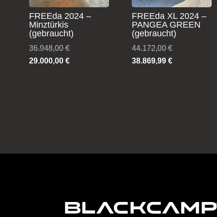
FREEda 2024 –
FREEda XL 2024 –
Minztürkis
PANGEA GREEN
(gebraucht)
(gebraucht)
Ursprünglicher
Ursprünglich
36.948,00
€
44.172,00
€
Preis
Aktueller
Preis
Aktueller
29.000,00
€
38.869,99
€
war:
Preis
war:
Preis
36.948,00 €
ist:
44.172,00 €
ist:
29.000,00 €.
38.869,99 €.