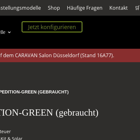
stellungsmodelle
Shop
Häufige Fragen
Kontakt
🛒
Jetzt konfigurieren
lle
em CARAVAN Salon Düsseldorf (Stand 16A77).
XPEDITION-GREEN (GEBRAUCHT)
ION-GREEN (gebraucht)
teuer
‑Kit & Solar