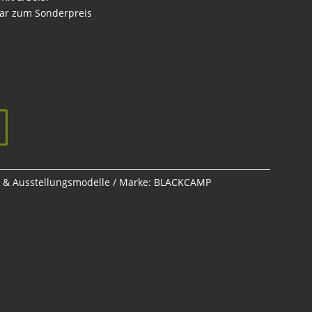
bar zum Sonderpreis
er
tueller
eis
:
.830,00 €.
 & Ausstellungsmodelle
Marke:
BLACKCAMP