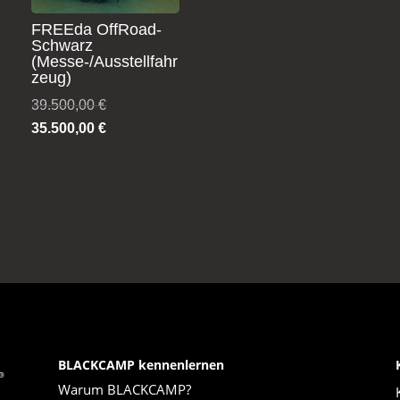
FREEda OffRoad-
Schwarz
(Messe-/Ausstellfahr
zeug)
er
Ursprünglicher
39.500,00
€
Preis
Aktueller
35.500,00
€
war:
Preis
39.500,00 €
ist:
35.500,00 €.
BLACKCAMP kennenlernen
Warum BLACKCAMP?