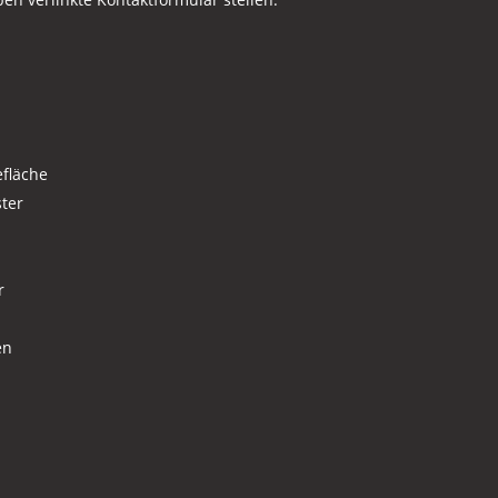
efläche
ter
r
en