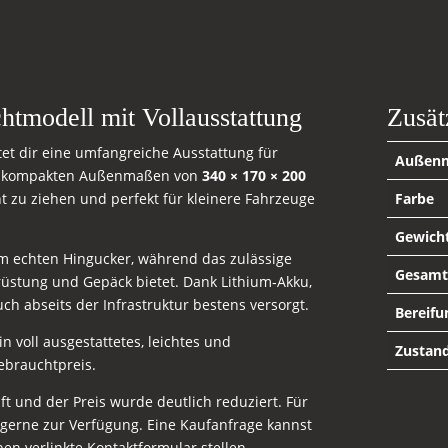
modell mit Vollausstattung
Zusät
tet dir eine umfangreiche Ausstattung für
Außen
en kompakten Außenmaßen von
340 × 170 × 200
cht zu ziehen und perfekt für kleinere Fahrzeuge
Farbe
Gewich
m echten Hingucker, während das zulässige
Gesamt
stung und Gepäck bietet. Dank Lithium‑Akku,
h abseits der Infrastruktur bestens versorgt.
Bereifu
in voll ausgestattetes, leichtes und
Zustan
ebrauchtpreis.
t und der Preis wurde deutlich reduziert. Für
 gerne zur Verfügung. Eine Kaufanfrage kannst
en verlinkte Kontaktformular stellen.