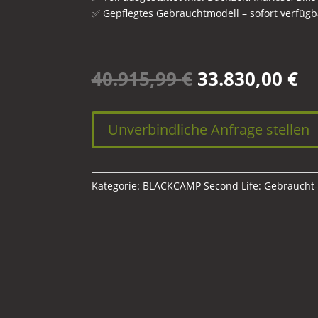
✅ Gepflegtes Gebrauchtmodell – sofort verfüg
Ursprünglich
Ak
40.915,99
€
33.830,00
€
Preis
Pr
war:
ist
40.915,99 €
33
Unverbindliche Anfrage stellen
Kategorie:
BLACKCAMP Second Life: Gebraucht-