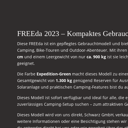
FREEda 2023 – Kompaktes Gebraucht
Diese FREEda ist ein gepflegtes Gebrauchtmodell und bie
Camping, Bike‑Touren und Outdoor‑Abenteuer. Mit ihr
cm
und einem Leergewicht von nur
ca. 900 kg
ist sie lei
geeignet.
Die Farbe
Expedition-Green
macht dieses Modell zu eine
Gesamtgewicht von
1.300 kg
genügend Reserven für Ausrü
Solaranlage und praktischen Camping‑Features bist du auc
Dieses Modell ist sofort verfügbar und ideal für alle, die e
zuverlässiges Camping‑Setup suchen – zum attraktiven G
Dieses Modell wird von uns direkt, Schwarz GmbH, verkauf
weitere Informationen oder eine Besichtigung stehen wir
du entweder direkt bei uns oder wie gewohnt über das ob