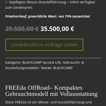
✅ Gepflegtes Messe-/Ausstellfahrzeug – sofort verfügbar
zum Sonderpreis
Privatverkauf: gewerbliche Mwst. von 19% ausweisbar
Ursprünglicher
Aktueller
39.500,00
€
35.500,00
€
Preis
Preis
war:
ist:
39.500,00 €
35.500,00 
Unverbindliche Anfrage stellen
Kategorie:
BLACKCAMP Second Life: Gebraucht- &
Ausstellungsmodelle
Marke:
BLACKCAMP
FREEda OffRoad– Kompaktes
Gebrauchtmodell mit Vollausstattung
Diese FREEda ist ein Messe- und Ausstellfahrzeug und