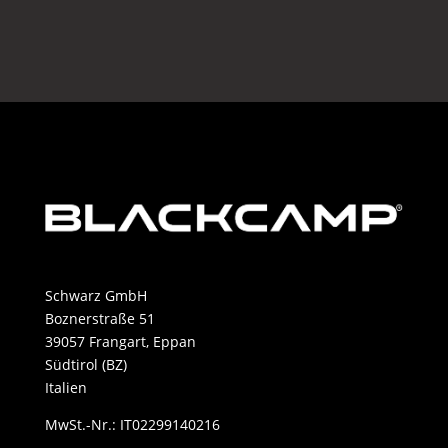
war:
ist:
40.915,99 €
33.830,00 €.
Schwarz GmbH
Boznerstraße 51
39057 Frangart, Eppan
Südtirol (BZ)
Italien
MwSt.-Nr.: IT02299140216