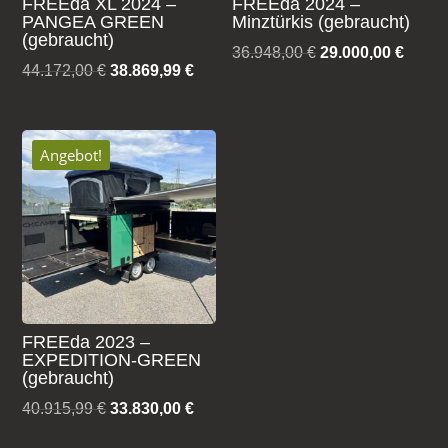
FREEda XL 2024 –
FREEda 2024 –
PANGEA GREEN
Minztürkis (gebraucht)
(gebraucht)
Ursprünglicher
Aktuel
36.948,00
€
29.000,00
€
Ursprünglicher
Aktueller
44.172,00
€
38.869,99
€
Preis
Preis
Preis
Preis
war:
ist:
war:
ist:
36.948,00 €
29.000
44.172,00 €
38.869,99 €.
Angebot!
FREEda 2023 –
EXPEDITION-GREEN
(gebraucht)
Ursprünglicher
Aktueller
40.915,99
€
33.830,00
€
Preis
Preis