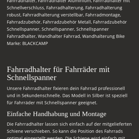
Fahrradhalter
,
Fahrradhalter Aluminium
,
Fahrradhalter mit
Schnellverschluss
,
Fahrradhalterung
,
Fahrradhalterung
robust
,
Fahrradhalterung verstellbar
,
Fahrradmontage
,
Fahrradzubehör
,
Fahrradzubehör Metall
,
Fahrradzubehör
Schnellspanner
,
Schnellspanner
,
Schnellspanner
Fahrradhalter
,
Wandhalter Fahrrad
,
Wandhalterung Bike
Marke:
BLACKCAMP
Fahrradhalter für Fahrräder mit
Schnellspanner
Unsere Fahrradhalter fixieren dein Fahrrad professionell
und in Sekundenschnelle. Das Modell in Silber ist speziell
für Fahrräder mit Schnellspanner geeignet.
Einfache Handhabung und Montage
Die Fahrradhalter lassen sich einfach auf der mitgelieferten
Schiene verschieben. So kann die Position des Fahrrads
optimal eingestellt werden. Die Schiene wird einfach mit