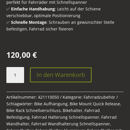
perfekt für Fahrräder mit Schnellspanner
✅
Einfache Handhabung
: Leicht auf der Schiene
verschiebbar, optimale Positionierung
✅
Schnelle Montage
: Schrauben an gewünschter Stelle
befestigen, Fahrrad sicher fixieren
120,00
€
Fahrradhalter
In den Warenkorb
für
Schnellspanner
Menge
Artikelnummer:
421110050
Kategorie:
Fahrradzubehör
Schlagwörter:
Bike Aufhängung
,
Bike Mount Quick Release
,
Bike Rack Schnellverschluss
,
Bikehalter
,
Fahrrad
Befestigung
,
Fahrrad Halterung Schnellspanner
,
Fahrrad
Wandhalter
,
Fahrrad Wandhalterung Schnellspanner
,