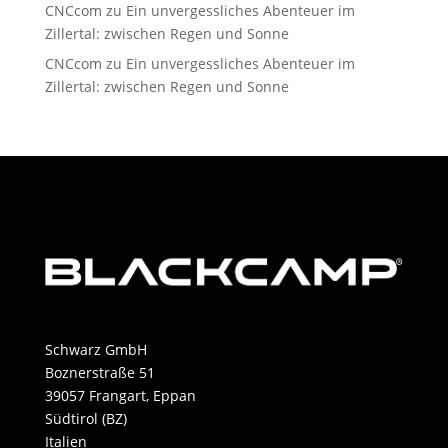
CNCcom
zu
Ein unvergessliches Abenteuer im
Zillertal: zwischen Regen und Sonne
CNCcom
zu
Ein unvergessliches Abenteuer im
Zillertal: zwischen Regen und Sonne
Schwarz GmbH
Boznerstraße 51
39057 Frangart, Eppan
Südtirol (BZ)
Italien